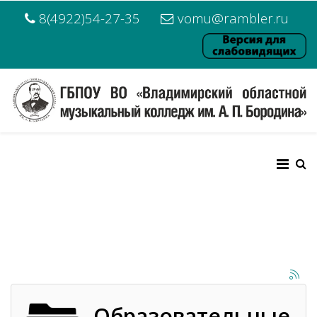
8(4922)54-27-35
vomu@rambler.ru
Образовательные