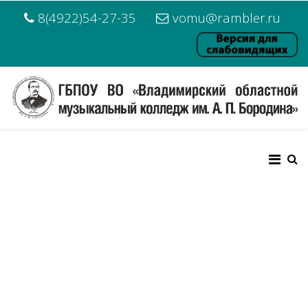
8(4922)54-27-35
vomu@rambler.ru
Владимирский 