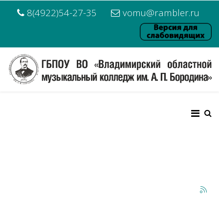
8(4922)54-27-35
vomu@rambler.ru