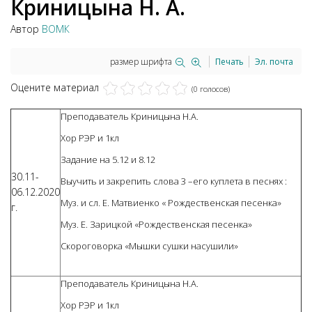
Криницына Н. А.
Автор
ВОМК
размер шрифта
Печать
Эл. почта
Оцените материал
(0 голосов)
Преподаватель Криницына Н.А.
Хор РЭР и 1кл
Задание на 5.12 и 8.12
30.11-
Выучить и закрепить слова 3 –его куплета в песнях :
06.12.2020
Муз. и сл. Е. Матвиенко « Рождественская песенка»
г.
Муз. Е. Зарицкой «Рождественская песенка»
Скороговорка «Мышки сушки насушили»
Преподаватель Криницына Н.А.
Хор РЭР и 1кл