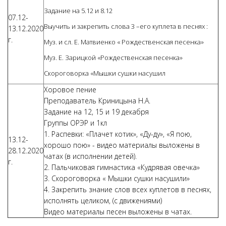
Задание на 5.12 и 8.12
07.12-
Выучить и закрепить слова 3 –его куплета в песнях :
13.12.2020
г.
Муз. и сл. Е. Матвиенко « Рождественская песенка»
Муз. Е. Зарицкой «Рождественская песенка»
Скороговорка «Мышки сушки насушил
Хоровое пение
Преподаватель Криницына Н.А.
Задание на 12, 15 и 19 декабря
Группы ОРЭР и 1кл
1. Распевки: «Плачет котик», «Ду-ду», «Я пою,
13.12-
хорошо пою» - видео материалы выложены в
28.12.2020
чатах (в исполнении детей).
г.
2. Пальчиковая гимнастика «Кудрявая овечка»
3. Скороговорка « Мышки сушки насушили»
4. Закрепить знание слов всех куплетов в песнях,
исполнять целиком, (с движениями)
Видео материалы песен выложены в чатах.