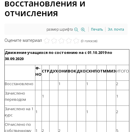
восстановления и
отчисления
размер шрифта
Печать
Эл. почта
Оцените материал
(0 голосов)
Движение учащихся по состоянию на с 01.10.2019 по
30.09.2020
Ф-
СТР
ДУХ
ОНИ
ВОК
ДХО
СХНП
ОТМ
МИЭ
ИТОГО
НО
Восстановлено
1
1
2
Зачислено
1
1
переводом
Зачислено на 1
1
1
2
курс
Отчислено по
собственному
1
2
2
5