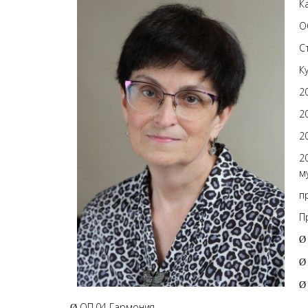
К
О
С
К
2
2
2
2
м
п
П
Ø
Ø
Ø
ОП.04 Гармония
Ø