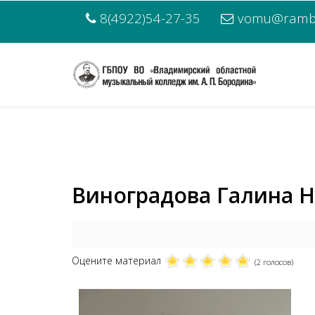
8(4922)54-27-35
vomu@rambl
Виноградова Галина 
Оцените материал
(2 голосов)