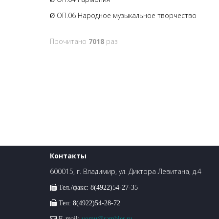
ОП.06 Народное музыкальное творчество
Ø
Прочитано
7018
раз
Контакты
600015, г. Владимир, ул. Диктора Левитана, д.4
Тел./факс: 8(4922)54-27-35
Тел: 8(4922)54-28-72
E-mail:
vomu@rambler.ru