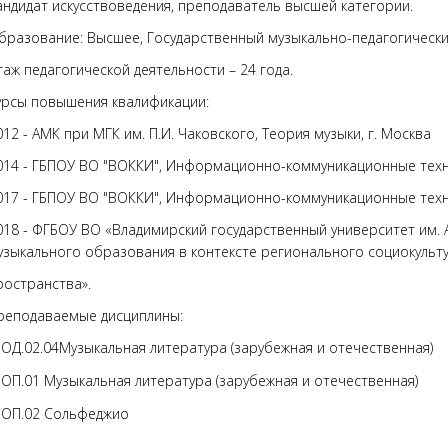
андидат искусствоведения, преподаватель высшей категории.
бразование: Высшее, Государственный музыкально-педагогический 
таж педагогической деятельности – 24 года.
урсы повышения квалификации:
012 - АМК при МГК им. П.И. Чаковского, Теория музыки, г. Москва
014 - ГБПОУ ВО "ВОККИ", Информационно-коммуникационные техно
017 - ГБПОУ ВО "ВОККИ", Информационно-коммуникационные техно
018 - ФГБОУ ВО «Владимирский государственный университет им. А.Г
узыкального образования в контексте регионального социокуль
ространства».
реподаваемые дисциплины:
ОД.02.04Музыкальная литература (зарубежная и отечественная)
ОП.01 Музыкальная литература (зарубежная и отечественная)
ОП.02 Сольфеджио