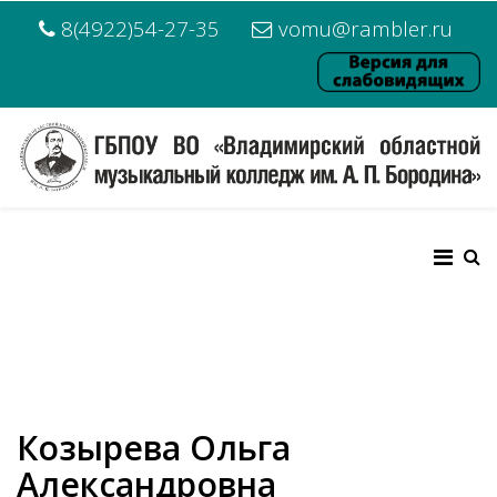
8(4922)54-27-35
vomu@rambler.ru
Козырева Ольга
Александровна