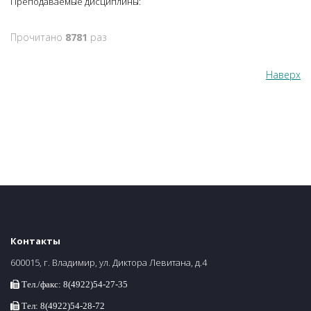
Преподаваемые дисциплины:
Прочитано
8781
раз
Наверх
Контакты
600015, г. Владимир, ул. Диктора Левитана, д.4
Тел./факс: 8(4922)54-27-35
Тел: 8(4922)54-28-72