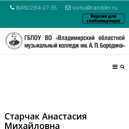
8(4922)54-27-35
vomu@rambler.ru
Старчак Анастасия
Михайловна