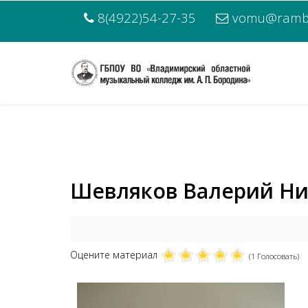
8(4922)54-27-35
vomu@rambl
Шевляков Валерий Н
Оцените материал
(1 Голосовать)