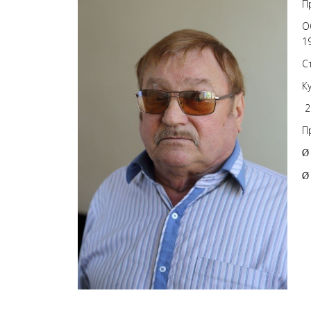
П
О
1
С
К
2
П
Ø
Ø