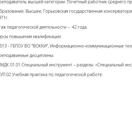
реподаватель высшей категории. Почетный работник среднего п
бразование: Высшее, Горьковская государственная консерватория 
971г.
таж педагогической деятельности – 42 года.
урсы повышения квалификации:
013 - ГБПОУ ВО "ВОККИ", Информационно-коммуникационные техно
реподаваемые дисциплины:
МДК 01.01 Специальный инструмент – разделы: «Специальный инстр
УП.02 Учебная практика по педагогической работе