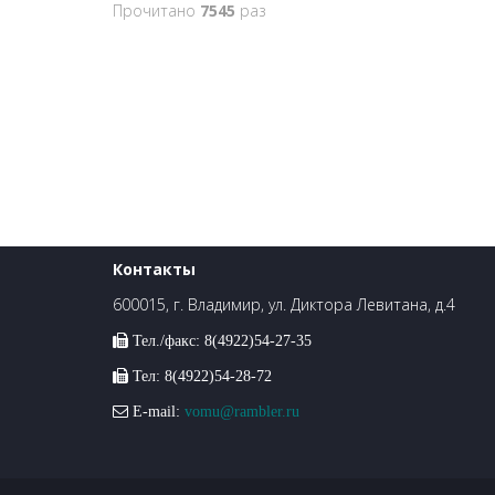
Прочитано
7545
раз
Контакты
600015, г. Владимир, ул. Диктора Левитана, д.4
Тел./факс: 8(4922)54-27-35
Тел: 8(4922)54-28-72
E-mail:
vomu@rambler.ru