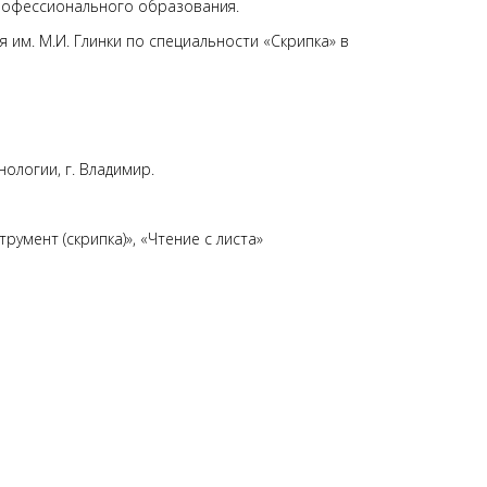
рофессионального образования.
им. М.И. Глинки по специальности «Скрипка» в
логии, г. Владимир.
умент (скрипка)», «Чтение с листа»