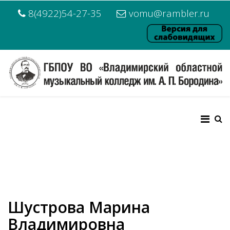
8(4922)54-27-35
vomu@rambler.ru
Шустрова Марина
Владимировна