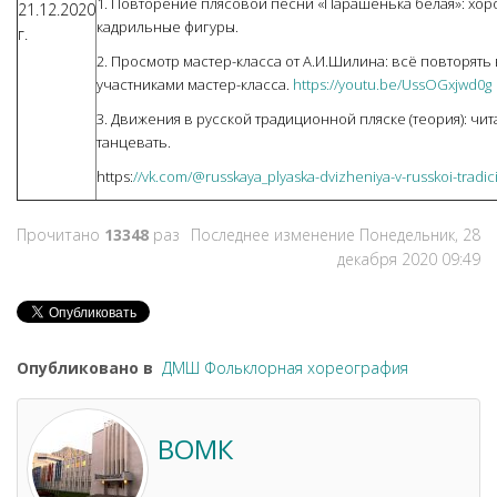
1. Повторение плясовой песни «Парашенька белая»: хор
21.12.2020
кадрильные фигуры.
г.
2. Просмотр мастер-класса от А.И.Шилина: всё повторять
участниками мастер-класса.
https://youtu.be/UssOGxjwd0g
3. Движения в русской традиционной пляске (теория): чита
танцевать.
https:
//vk.com/@russkaya_plyaska-dvizheniya-v-russkoi-tradic
Прочитано
13348
раз
Последнее изменение Понедельник, 28
декабря 2020 09:49
Опубликовано в
ДМШ Фольклорная хореография
ВОМК