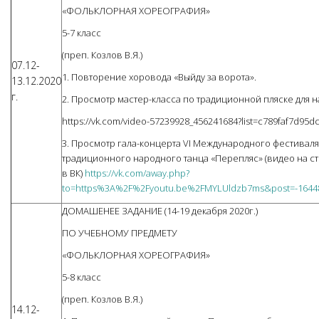
«ФОЛЬКЛОРНАЯ ХОРЕОГРАФИЯ»
5-7 класс
(преп. Козлов В.Я.)
07.12-
1. Повторение хоровода «Выйду за ворота».
13.12.2020
г.
2. Просмотр мастер-класса по традиционной пляске для
https://vk.com/video-57239928_456241684?list=c789faf7d95d
3. Просмотр гала-концерта VI Международного фестиваля
традиционного народного танца «Перепляс» (видео на 
в ВК)
https://vk.com/away.php?
to=https%3A%2F%2Fyoutu.be%2FMYLUldzb7ms&post=-16448
ДОМАШЕНЕЕ ЗАДАНИЕ (14-19 декабря 2020г.)
ПО УЧЕБНОМУ ПРЕДМЕТУ
«ФОЛЬКЛОРНАЯ ХОРЕОГРАФИЯ»
5-8 класс
(преп. Козлов В.Я.)
14.12-