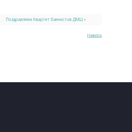
Поздравляем Квартет баянистов ДМШ »
Наверх