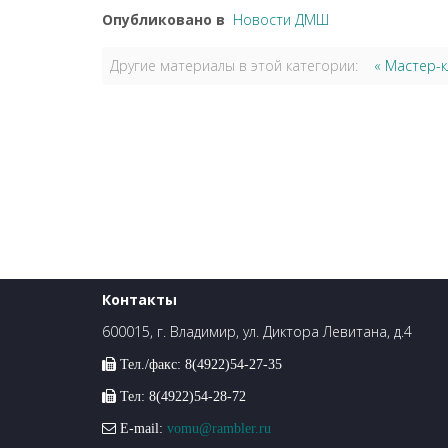
Опубликовано в
Новости ДМШ
Другие материалы в этой категории:
« Мастер-к
Контакты
600015, г. Владимир, ул. Диктора Левитана, д.4
Тел./факс: 8(4922)54-27-35
Тел: 8(4922)54-28-72
E-mail:
vomu@rambler.ru