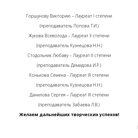
Горшунову Викторию – Лауреат I степени
(преподаватель Попова Т.И.)
Жукова Всеволода – Лауреат II степени
(преподаватель Кузнецова Н.Н.)
Стодольник Любаву – Лауреат II степени
(преподаватель Демидова И.Р.)
Конькова Семена - Лауреат III степени
(преподаватель Кузнецова Н.Н.)
Данилова Сергея – Лауреат III степени
(преподаватель Забаева Л.В.)
Желаем дальнейших творческих успехов!