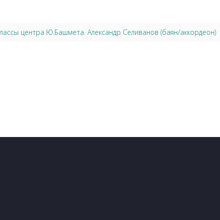
лассы центра Ю.Башмета. Александр Селиванов (баян/аккордеон)