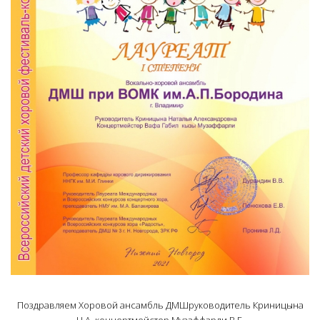
Поздравляем Хоровой ансамбль ДМШруководитель Криницына
Н.А. концертмейстер Музаффарли В.Г.