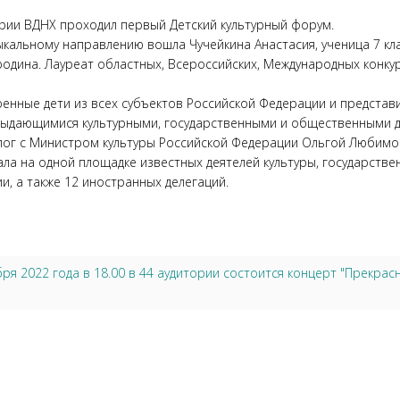
тории ВДНХ проходил первый Детский культурный форум.
ыкальному направлению вошла Чучейкина Анастасия, ученица 7 к
ородина. Лауреат областных, Всероссийских, Международных конк
ренные дети из всех субъектов Российской Федерации и представ
 выдающимися культурными, государственными и общественными д
лог с Министром культуры Российской Федерации Ольгой Любимо
а на одной площадке известных деятелей культуры, государствен
и, а также 12 иностранных делегаций.
бря 2022 года в 18.00 в 44 аудитории состоится концерт "Прекрас