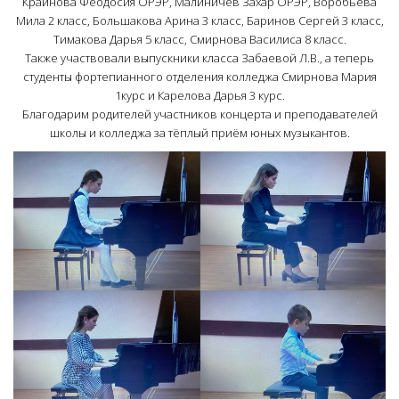
Крайнова Феодосия ОРЭР, Малиничев Захар ОРЭР, Воробьёва
Мила 2 класс, Большакова Арина 3 класс, Баринов Сергей 3 класс,
Тимакова Дарья 5 класс, Смирнова Василиса 8 класс.
Также участвовали выпускники класса Забаевой Л.В., а теперь
студенты фортепианного отделения колледжа Смирнова Мария
1курс и Карелова Дарья 3 курс.
Благодарим родителей участников концерта и преподавателей
школы и колледжа за тёплый приём юных музыкантов.