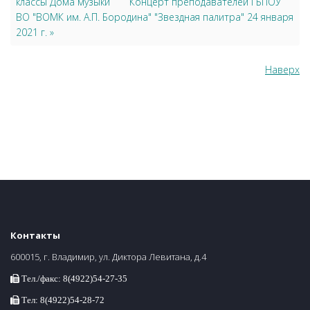
классы Дома музыки
Концерт преподавателей ГБПОУ
ВО "ВОМК им. А.П. Бородина" "Звездная палитра" 24 января
2021 г. »
Наверх
Контакты
600015, г. Владимир, ул. Диктора Левитана, д.4
Тел./факс: 8(4922)54-27-35
Тел: 8(4922)54-28-72