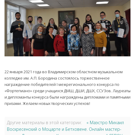
22 января 2021 года во Владимирском областном музыкальном
колледже им. А.П. Бородина состоялось торжественное
награждение победителей I межрегионального конкурса по
«Фортепиано» среди учащихся ДМШ, ДШИ, ДШХ, ССУЗов. Лауреаты
и дипломанты конкурса были награждены дипломами и памятными
призами. Желаем новых творческих успехов!
Другие материалы в этой категории:
« Маэстро Михаил
Воскресенский о Моцарте и Бетховене. Онлайн мастер-