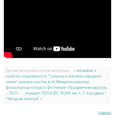
Другие материалы в этой категории:
« Ансамбли и
солисты специальности "Сольное и хоровое народное
пение" приняли участие в XХ Межрегиональном
фольклорном конкурсе-фестивале «Праздничная карусель
– 2021»
Концерт ГБПОУ ВО "ВОМК им. А. П. Бородина "
"Звездная палитра" »
Наверх