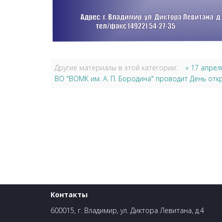
Другие материалы в этой категории:
« 17 апрел
ВО "ВОМК им. А. П. Бородина" проводит День отк
Контакты
600015, г. Владимир, ул. Диктора Левитана, д.4