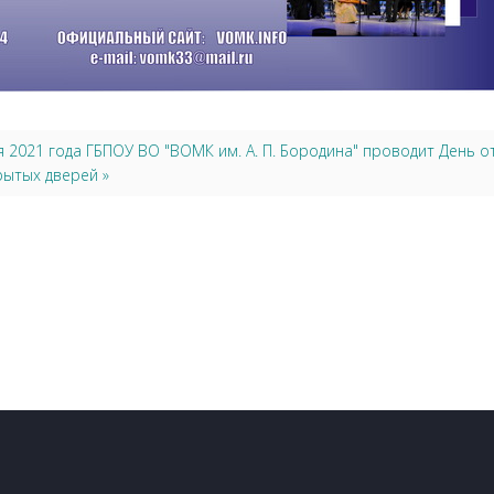
я 2021 года ГБПОУ ВО "ВОМК им. А. П. Бородина" проводит День 
рытых дверей »