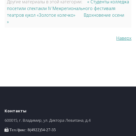
Другие материалы в этой категории:
« Студенты колледжа
посетили спектакли IV Межрегионального фестиваля
театров кукол «Золотое колечко»
Вдохновение осени
»
Наверх
Контакты
600015, г. Владимир, ул. Диктора Левитана, д.4
Тел./факс: 8(4922)54-27-35