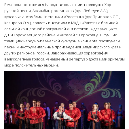
Вечером этого же дня Народные коллективы колледжа: Хор
русской песни, Ансамбль рожечников (рук. Лебедев А.А.),
курсовые ансамбли» Цветень» и «Росстань» (рук. Трифонов С.П.,
Козырева О.А.), солисты выступили в МКДЦ «Ракета» с большой
сольной концертной программой «От истоков…» для учащихся
ДШИ Гороховецкого района и жителей г. Гороховца. В лучших
традициях народно-певческой культуры в концерте прозвучали
песни и инструментальные произведения Владимирского края и
других регионов России. Завораживающая хореография,
великолепные голоса, узнаваемый репертуар доставили зрителям
море положительных эмоций.