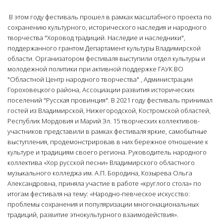
В этом году фестиваль прошел в рамках масштабного проекта по
сохранению культурного, исторического наследия и народного
творчества "Хоровод традиций. Наследие и наследники",
поддержанного грантом Департамент культуры Владимирской
области. Организатором фестиваля выступили отдел культуры и
молодежной политики при активной поддержке ГАУК ВО
"Областной Центр народного творчества" , Администрации
Гороховецкого района, Ассоциации развития исторических
поселений "Русская провинция". В 2021 году фестиваль принимал
гостей из Владимирской, Нижегородской, Костромской областей,
Республик Мордовия и Марий Эл. 15 творческих коллективов-
участников представили в рамках фестиваля яркие, самобытные
выступления, продемонстрировав в них бережное отношение к
культуре и традициям своего региона. Руководитель народного
коллектива «Хор русской песни» Владимирского областного
музыкального колледжа им. А.П. Бородина, Козырева Ольга
Александровна, приняла участие в работе «круглого стола» по
итогам фестиваля на тему: «Народно-певческое искусство:
проблемы сохранения и популяризации многонациональных
традиций, развитие этнокультурного взаимодействия».