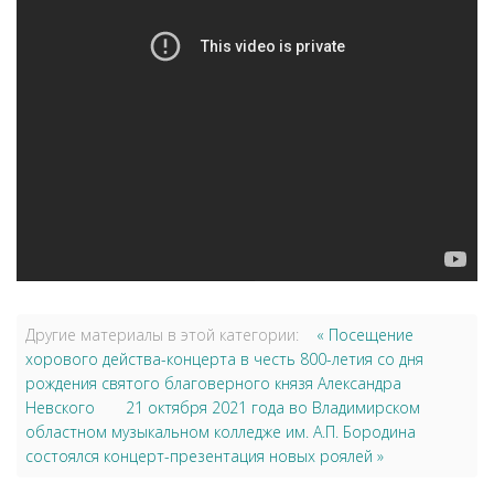
Другие материалы в этой категории:
« Посещение
хорового действа-концерта в честь 800-летия со дня
рождения святого благоверного князя Александра
Невского
21 октября 2021 года во Владимирском
областном музыкальном колледже им. А.П. Бородина
состоялся концерт-презентация новых роялей »