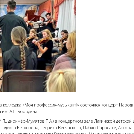
а колледжа «Моя профессия-музыкант!» состоялся концерт Народ
им. А.П. Бородина
.П., дирижёр-Мумятов П.А.) в концертном зале Лакинской детской 
юдвига Бетховена, Генриха Венявского, Пабло Сарасате, Астора 