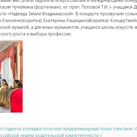
рамме выступили лауреаты Всероссийских и Международных конкур
астасия Чучейкина (фортепиано, кл. преп. Поповой Т.И. )- учащаяс
сти «Надежда Земли Владимирской». В концерте прозвучали сольн
ы Елисеенко(скрипка), Екатерины Кашицыной(скрипка). Концертмей
сной музыкой, а для юных музыкантов, учащихся школы искусств, 
еского роста и выбора профессии.
ря студенты колледжа посетили предпремьерный показ спектакля 
сийской недели родительской компетентности »