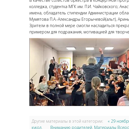
В качестве солистов оркестра в концертной прог
колледжа, студентка МГК им. П.И. Чайковского; Ан
имена, обладатель стипендии Администрации обла
Мумятова П.А.-Александры Егорычевой(альт), Арин
Зрители в полной мере смогли насладиться прекра
примером для подражания, мотивацией для творч
Другие материалы в этой категории:
« 29 нояб
кукол.
Вниманию родителей. Материалы Всерос