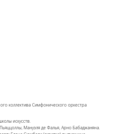
ного коллектива Симфонического оркестра
школы искусств.
Пьяццоллы, Мануэля де Фалья, Арно Бабаджаняна.