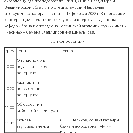
аккордеон)» для преподавателей ДМШ, ДШИ г. Владимира и
Владимирской области по специальности «Народные
инструменты», которая состоится 17 февраля 2022 г. В программе
конференции – тематические курсы, мастер-классы доцента
кафедры баяна и аккордеона Российской академии музыки имени
Гнесиных – Семена Владимировича Шмелькова.
План конференции
Время
Тема
Лектор
О тенденциях в
10.00
педагогическом
репертуаре
Адаптация и
10.20
переложение
репертуара
Об освоении
11.00
выборной клавиатуры
Основы
С.В. Шмельков, доцент кафедры
11.40
звукоизвлечения
баяна и аккордеона РАМ им.
Гнесиных