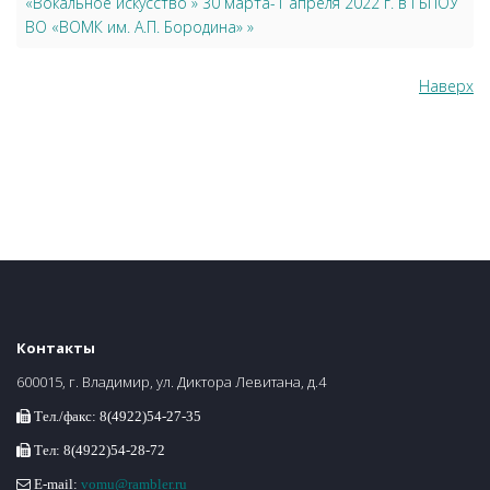
«Вокальное искусство » 30 марта-1 апреля 2022 г. в ГБПОУ
ВО «ВОМК им. А.П. Бородина» »
Наверх
Контакты
600015, г. Владимир, ул. Диктора Левитана, д.4
Тел./факс: 8(4922)54-27-35
Тел: 8(4922)54-28-72
E-mail:
vomu@rambler.ru