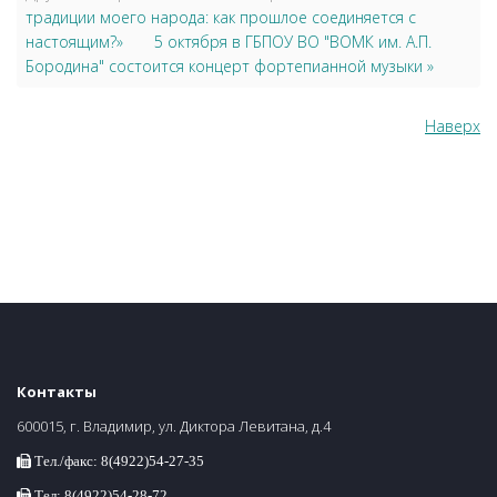
традиции моего народа: как прошлое соединяется с
настоящим?»
5 октября в ГБПОУ ВО "ВОМК им. А.П.
Бородина" состоится концерт фортепианной музыки »
Наверх
Контакты
600015, г. Владимир, ул. Диктора Левитана, д.4
Тел./факс: 8(4922)54-27-35
Тел: 8(4922)54-28-72