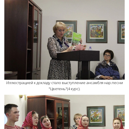
Иллюстрацией к докладу стало выступление ансамбля нар.песни
"Цветень"(4 курс).