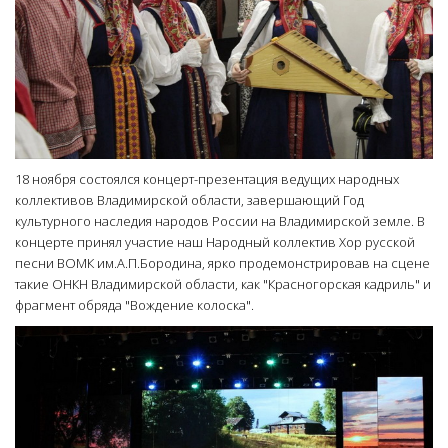
18 ноября состоялся концерт-презентация ведущих народных
коллективов Владимирской области, завершающий Год
культурного наследия народов России на Владимирской земле. В
концерте принял участие наш Народный коллектив Хор русской
песни ВОМК им.А.П.Бородина, ярко продемонстрировав на сцене
такие ОНКН Владимирской области, как "Красногорская кадриль" и
фрагмент обряда "Вождение колоска".