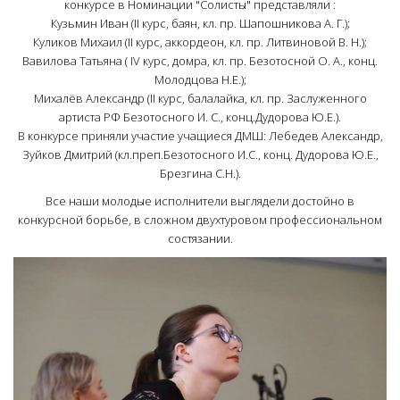
конкурсе в Номинации "Солисты" представляли :
Кузьмин Иван (II курс, баян, кл. пр. Шапошникова А. Г.);
Куликов Михаил (II курс, аккордеон, кл. пр. Литвиновой В. Н.);
Вавилова Татьяна ( IV курс, домра, кл. пр. Безотосной О. А., конц.
Молодцова Н.Е.);
Михалёв Александр (II курс, балалайка, кл. пр. Заслуженного
артиста РФ Безотосного И. С., конц.Дудорова Ю.Е.).
В конкурсе приняли участие учащиеся ДМШ: Лебедев Александр,
Зуйков Дмитрий (кл.преп.Безотосного И.С., конц. Дудорова Ю.Е.,
Брезгина С.Н.).
Все наши молодые исполнители выглядели достойно в
конкурсной борьбе, в сложном двухтуровом профессиональном
состязании.