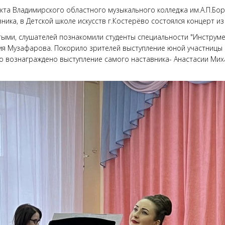
та Владимирского областного музыкального колледжа им.А.П.Бор
ика, в Детской школе искусств г.Костерёво состоялся концерт из 
тыми, слушателей познакомили студенты специальности "Инструме
Мария Музафарова. Покорило зрителей выступление юной участни
о вознаграждено выступление самого наставника- Анастасии Мих