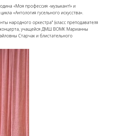
одина «Моя профессия -музыкант!» и
цикла «Антология гусельного искусства».
нты народного оркестра" (класс преподавателя
цы концерта, учащейся ДМШ ВОМК Марианны
айловны Старчак и блистательного