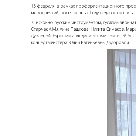
15 февраля, в рамках профориентационного проек
мероприятий, посвящённых Году педагога и наставн
С исконно-русским инструментом, гуслями звонча
Старчак А.М.): Анна Пашкова, Никита Симаков, 
Дураевой. Бурными аплодисментами зрителей был
концертмейстера Юлии Евгеньевны Дудоровой.