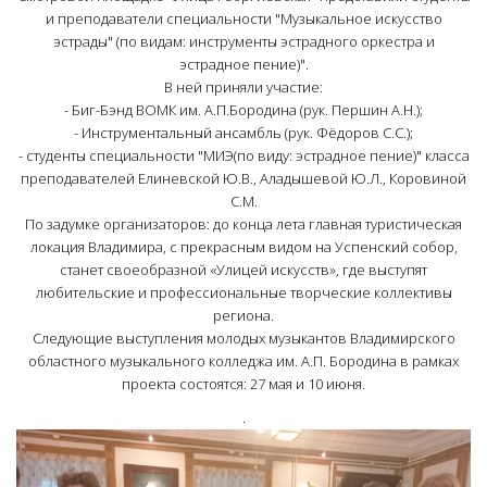
и преподаватели специальности "Музыкальное искусство
эстрады" (по видам: инструменты эстрадного оркестра и
эстрадное пение)".
В ней приняли участие:
- Биг-Бэнд ВОМК им. А.П.Бородина (рук. Першин А.Н.);
- Инструментальный ансамбль (рук. Фёдоров С.С.);
- студенты специальности "МИЭ(по виду: эстрадное пение)" класса
преподавателей Елиневской Ю.В., Аладышевой Ю.Л., Коровиной
С.М.
По задумке организаторов: до конца лета главная туристическая
локация Владимира, с прекрасным видом на Успенский собор,
станет своеобразной «Улицей искусств», где выступят
любительские и профессиональные творческие коллективы
региона.
Следующие выступления молодых музыкантов Владимирского
областного музыкального колледжа им. А.П. Бородина в рамках
проекта состоятся: 27 мая и 10 июня.
.