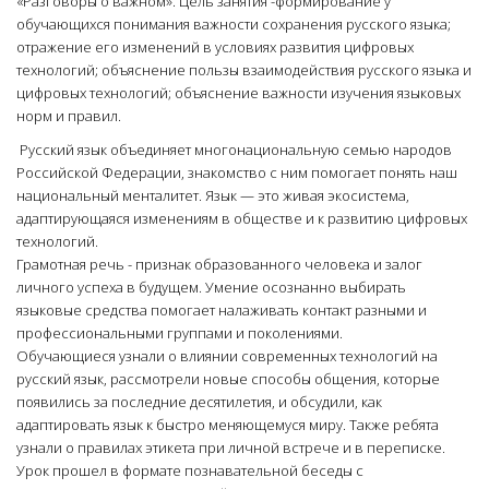
«Разговоры о важном». Цель занятия -формирование у
обучающихся понимания важности сохранения русского языка;
отражение его изменений в условиях развития цифровых
технологий; объяснение пользы взаимодействия русского языка и
цифровых технологий; объяснение важности изучения языковых
норм и правил.
Русский язык объединяет многонациональную семью народов
Российской Федерации, знакомство с ним помогает понять наш
национальный менталитет. Язык — это живая экосистема,
адаптирующаяся изменениям в обществе и к развитию цифровых
технологий.
Грамотная речь - признак образованного человека и залог
личного успеха в будущем. Умение осознанно выбирать
языковые средства помогает налаживать контакт разными и
профессиональными группами и поколениями.
Обучающиеся узнали о влиянии современных технологий на
русский язык, рассмотрели новые способы общения, которые
появились за последние десятилетия, и обсудили, как
адаптировать язык к быстро меняющемуся миру. Также ребята
узнали о правилах этикета при личной встрече и в переписке.
Урок прошел в формате познавательной беседы с