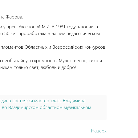
вна Жарова.
у преп. Аксеновой М.И. В 1981 году закончила
оло 50 лет проработала в нашем педагогическом
ипломантов Областных и Всероссийских конкурсов
ь и необычайную скромность. Мужественно, тихо и
еникам только свет, любовь и добро!
одина состоялся мастер-класс Владимира
ов во Владимирском областном музыкальном
Наверх