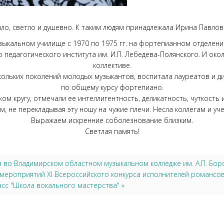
епло, светло и душевно. К таким людям принадлежала Ирина Павло
кальном училище с 1970 по 1975 гг. на фортепианном отделении 
 педагогического института им. И.П. Лебедева-Полянского. И ок
коллективе.
ольких поколений молодых музыкантов, воспитала лауреатов и д
по общему курсу фортепиано.
ком кругу, отмечали ее интеллигентность, деликатность, чуткост
м, не перекладывая эту ношу на чужие плечи. Несла коллегам и уч
Выражаем искренние соболезнование близким.
Светлая память!
я во Владимирском областном музыкальном колледже им. А.П. Бор
 мероприятий XI Всероссийского конкурса исполнителей романс
ласс "Школа вокального мастерства" »