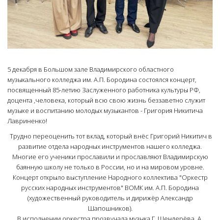
5 декабря в Большом зале Владимирского областного
музыкального колледжа им. А.П. Бородина состоялся концерт,
посвященный 85-летию Заслуженного работника культуры РФ,
доцента ,человека, который всю свою жизнь беззаветно служит
музыке и воспитанию молодых музыкантов - Григория Никитича
Лавриненко!
Трудно переоценить тот вклад, который внёс Григорий Никитич в
развитие отдела народных инструментов нашего колледжа.
Многие его ученики прославили и прославляют Владимирскую
баянную школу не только в России, но и на мировом уровне.
Концерт открыло выступление Народного коллектива "Оркестр
русских народных инструментов" ВОМК им. А.П. Бородина
(художественный руководитель и дирижёр Александр
Шапошников).
В исполнении оркестра прозвучала музыка Г. Шендерёва, А.