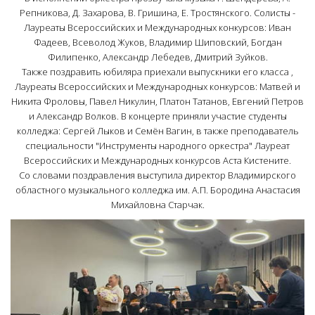
Репникова, Д. Захарова, В. Гришина, Е. Тростянского. Солисты -
Лауреаты Всероссийских и Международных конкурсов: Иван
Фадеев, Всеволод Жуков, Владимир Шиповский, Богдан
Филипенко, Александр Лебедев, Дмитрий Зуйков.
Также поздравить юбиляра приехали выпускники его класса ,
Лауреаты Всероссийских и Международных конкурсов: Матвей и
Никита Фроловы, Павел Никулин, Платон Татанов, Евгений Петров
и Александр Волков. В концерте приняли участие студенты
колледжа: Сергей Лыков и Семён Вагин, в также преподаватель
специальности "Инструменты народного оркестра" Лауреат
Всероссийских и Международных конкурсов Аста Кистените.
Со словами поздравления выступила директор Владимирского
областного музыкального колледжа им. А.П. Бородина Анастасия
Михайловна Старчак.