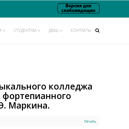
М
СТУДЕНТАМ
ДМШ
КОНТАКТЫ
зыкального колледжа
р фортепианного
Э. Маркина.
Печать