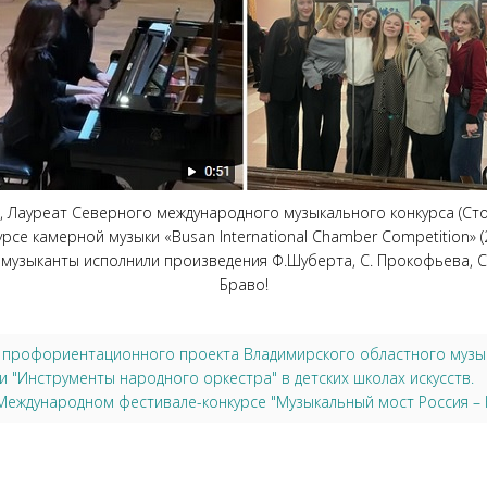
 Лауреат Северного международного музыкального конкурса (Стокг
се камерной музыки «Busan International Chamber Competition» (2
 музыканты исполнили произведения Ф.Шуберта, С. Прокофьева, С
Браво!
х профориентационного проекта Владимирского областного музыка
 "Инструменты народного оркестра" в детских школах искусств.
Международном фестивале-конкурсе "Музыкальный мост Россия – К