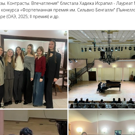
ы. Контрасты. Впечатления" блистала Хадижа Исрапил - Лауреа
 конкурса «Фортепианная премия им. Сильвио Бенгалли" (Пьянелло-В
(ОАЭ, 2025; II премия) и др.