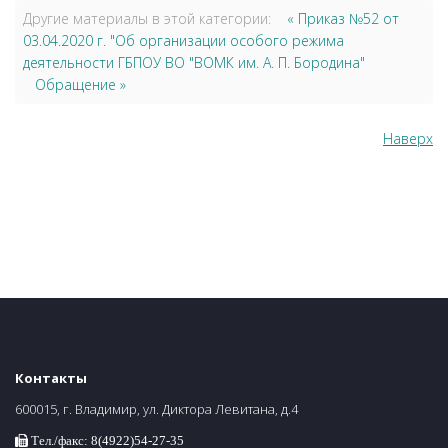
Другие материалы в этой категории:
« Приказ №52 от
03.04.2020 г. "Об организации особого режима
деятельности ГБПОУ ВО "ВОМК им. А. П. Бородина"
Обращение »
Наверх
Контакты
600015, г. Владимир, ул. Диктора Левитана, д.4
Тел./факс: 8(4922)54-27-35