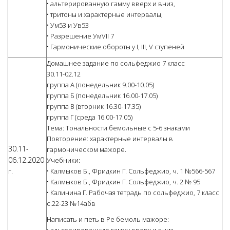
• альтерированную гамму вверх и вниз,
• тритоны и характерные интервалы,
• Ум53 и Ув53
• Разрешение УмVII 7
• Гармонические обороты у I, III, V ступеней
Домашнее задание по сольфеджио 7 класс
30.11-02.12
группа А (понедельник 9.00-10.05)
группа Б (понедельник 16.00-17.05)
группа В (вторник 16.30-17.35)
группа Г (среда 16.00-17.05)
Тема: Тональности бемольные с 5-6 знаками
Повторение: характерные интервалы в
30.11-
гармоническом мажоре.
06.12.2020
Учебники:
г.
• Калмыков Б., Фридкин Г. Сольфеджио, ч. 1 №566-567
• Калмыков Б., Фридкин Г. Сольфеджио, ч. 2 № 95
• Калинина Г. Рабочая тетрадь по сольфеджио, 7 класс
с.22-23 №14абв
Написать и петь в Ре бемоль мажоре: