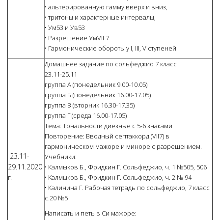
• альтерированную гамму вверх и вниз,
• тритоны и характерные интервалы,
• Ум53 и Ув53
• Разрешение УмVII 7
• Гармонические обороты у I, III, V ступеней
Домашнее задание по сольфеджио 7 класс
23.11-25.11
группа А (понедельник 9.00-10.05)
группа Б (понедельник 16.00-17.05)
группа В (вторник 16.30-17.35)
группа Г (среда 16.00-17.05)
Тема: Тональности диезные с 5-6 знаками
Повторение: Вводный септаккорд (VII7) в
гармоническом мажоре и миноре с разрешением.
23.11-
Учебники:
29.11.2020
• Калмыков Б., Фридкин Г. Сольфеджио, ч. 1 №505, 506
г.
• Калмыков Б., Фридкин Г. Сольфеджио, ч. 2 № 94
• Калинина Г. Рабочая тетрадь по сольфеджио, 7 класс
с.20 №5
Написать и петь в Си мажоре: