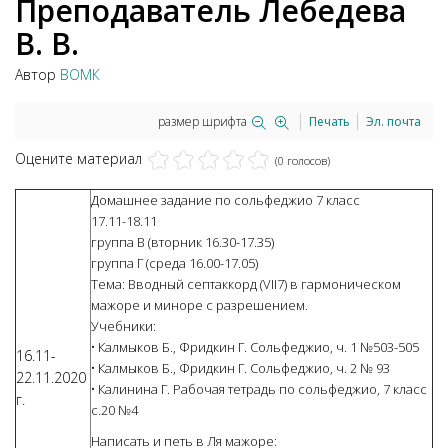
Преподаватель Лебедева
В. В.
Автор
ВОМК
размер шрифта
Печать
Эл. почта
Оцените материал
(0 голосов)
Домашнее задание по сольфеджио 7 класс
17.11-18.11
группа В (вторник 16.30-17.35)
группа Г (среда 16.00-17.05)
Тема: Вводный септаккорд (VII7) в гармоническом
мажоре и миноре с разрешением.
Учебники:
• Калмыков Б., Фридкин Г. Сольфеджио, ч. 1 №503-505
16.11-
• Калмыков Б., Фридкин Г. Сольфеджио, ч. 2 № 93
22.11.2020
• Калинина Г. Рабочая тетрадь по сольфеджио, 7 класс
г.
с.20 №4
Написать и петь в Ля мажоре: