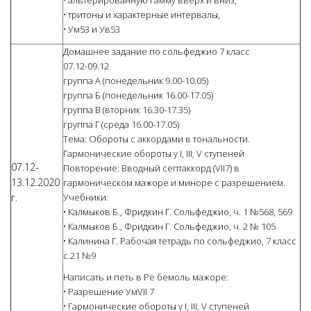
• альтерированную гамму вверх и вниз,
• тритоны и характерные интервалы,
• Ум53 и Ув53
Домашнее задание по сольфеджио 7 класс
07.12-09.12
группа А (понедельник 9.00-10.05)
группа Б (понедельник 16.00-17.05)
группа В (вторник 16.30-17.35)
группа Г (среда 16.00-17.05)
Тема: Обороты с аккордами в тональности.
Гармонические обороты у I, III, V ступеней
07.12-
Повторение: Вводный септаккорд (VII7) в
13.12.2020
гармоническом мажоре и миноре с разрешением.
г.
Учебники:
• Калмыков Б., Фридкин Г. Сольфеджио, ч. 1 №568, 569
• Калмыков Б., Фридкин Г. Сольфеджио, ч. 2 № 105
• Калинина Г. Рабочая тетрадь по сольфеджио, 7 класс
с.21 №9
Написать и петь в Ре бемоль мажоре:
• Разрешение УмVII 7
• Гармонические обороты у I, III, V ступеней