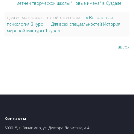
летней творческой школы "Новые имена" в Суздале.
Другие материалы в этой категории:
« Возрастная
психология 3 курс
Для всех специальностей История
мировой культуры 1 курс »
Наверх
Контакты
600015, г. Владимир, ул. Диктора Левитана, д.4