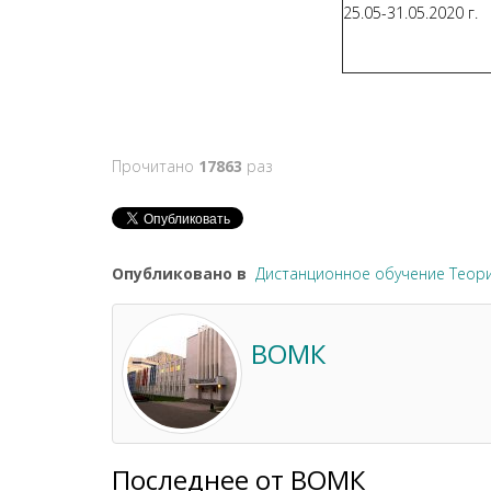
25.05-31.05.2020 г.
Прочитано
17863
раз
Опубликовано в
Дистанционное обучение Теори
ВОМК
Последнее от ВОМК