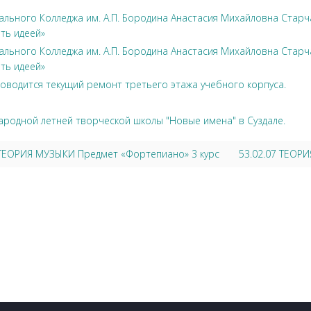
льного Колледжа им. А.П. Бородина Анастасия Михайловна Стар
ть идеей»
льного Колледжа им. А.П. Бородина Анастасия Михайловна Стар
ть идеей»
оводится текущий ремонт третьего этажа учебного корпуса.
ародной летней творческой школы "Новые имена" в Суздале.
7 ТЕОРИЯ МУЗЫКИ Предмет «Фортепиано» 3 курс
53.02.07 ТЕОР