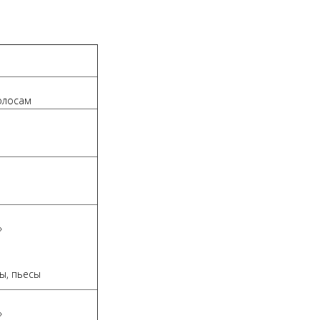
олосам
»
ы, пьесы
»