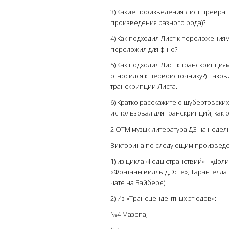
3) Какие произведения Лист превращ
произведения разного рода)?
4) Как подходил Лист к переложени
переложил для ф-но?
5) Как подходил Лист к транскрипция
относился к первоисточнику?) Назо
транскрипции Листа.
6) Кратко расскажите о шубертовски
использовал для транскрипций, как 
2 ОТМ музык литература ДЗ на неделю
Викторина по следующим произведе
1) из цикла «Годы странствий» - «Д
«Фонтаны виллы д,Эсте», Тарантелла 
чате на Вайбере).
2) Из «Трансцендентных этюдов»:
№4 Мазепа,