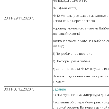
№5 Блуждающие огни,
№ 8 Дикая охота,
№ 12 Метель (все выше названные эт
23.11-29.11.2020 г.
исполнение Березовского),
Хоровод гномов (см. в чате на Вайб
звучащий клавир)
Кампанелла (см. в чате на Вайбере 
клавир).
3) Погребальное шествие
4) Ноктюрн Грезы любви
5) Сонет Петрарки № 124 (слушать вс
На мелкогрупповые занятия – расска
этюдах».
30.11-05.12.2020 г.
Задание
2 ОТМ Музыкальная литература ДЗ на
Рассказать об опере Лоэнгрин: исто
оперной рефрмы Вагнера в данной 