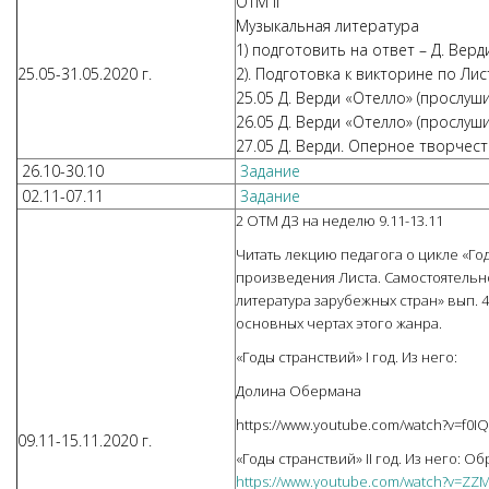
ОТМ II
Музыкальная литература
1) подготовить на ответ – Д. Верд
25.05-31.05.2020 г.
2). Подготовка к викторине по Лис
25.05 Д. Верди «Отелло» (прослушив
26.05 Д. Верди «Отелло» (прослушив
27.05 Д. Верди. Оперное творчест
26.10-30.10
Задание
02.11-07.11
Задание
2 ОТМ ДЗ на неделю 9.11-13.11
Читать лекцию педагога о цикле «Го
произведения Листа. Самостоятельн
литература зарубежных стран» вып. 4 
основных чертах этого жанра.
«Годы странствий» I год. Из него:
Долина Обермана
https://www.youtube.com/watch?v=f0I
09.11-15.11.2020 г.
«Годы странствий» II год. Из него: Об
https://www.youtube.com/watch?v=Z