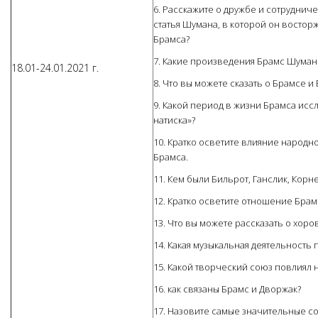
6. Расскажите о дружбе и сотруднич
статья Шумана, в которой он восто
Брамса?
7. Какие произведения Брамс Шума
18.01-24.01.2021 г.
8. Что вы можете сказать о Брамсе и
9. Какой период в жизни Брамса ис
натиска»?
10. Кратко осветите влияние народн
Брамса.
11. Кем были Бильрот, Ганслик, Корн
12. Кратко осветите отношение Брам
13. Что вы можете рассказать о хор
14. Какая музыкальная деятельност
15. Какой творческий союз повлиял 
16. как связаны Брамс и Дворжак?
17. Назовите самые значительные с