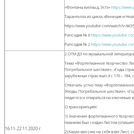
«Фонтаны виллы д, Эстэ»
https://www
Тарантелла из цикла «Венеция и Неап
https://www.youtube.com/watch?v=kK3
Рапсодия № 6
https://www.youtube.c
Рапсодия № 2
https://www.youtube.c
2 ОТМ ДЗ по музыкальной литературе
Тема «Фортепианное творчество Лис
Погребальное шествие», «Годы стран
зарубежных стран вып.4 с.170 – 184, с
Отвечать устно тему «Фортепианное 
Этюды, Погребальное шествие», «Год
педагога и опираться на ключевые 
О транскрипциях:
1) Значение фортепианного творчест
пианизм был создан Листом (опишите
16.11-22.11.2020 г.
2) Какую миссию на себя взял Лист, 