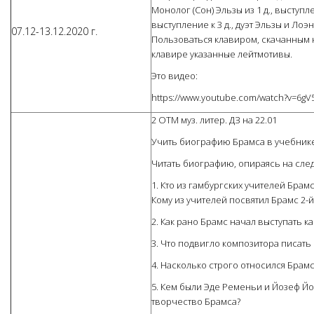
Монолог (Сон) Эльзы из 1 д., выступл
выступление к 3 д., дуэт Эльзы и Лоэ
07.12-13.12.2020 г.
Пользоваться клавиром, скачанным н
клавире указанные лейтмотивы.
Это видео:
https://www.youtube.com/watch?v=6gV
2 ОТМ муз. литер. ДЗ на 22.01
Учить биографию Брамса в учебнике «М
Читать биографию, опираясь на сл
1. Кто из гамбургских учителей Бра
Кому из учителей посвятил Брамс 2-
2. Как рано Брамс начал выступать ка
3. Что подвигло композитора писать
4. Насколько строго относился Брам
5. Кем были Эде Ременьи и Йозеф Йо
творчество Брамса?