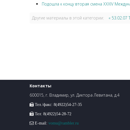
Подошла к концу вторая смена XXXIV Междун
Другие материалы в этой категории:
« 53.02.07
Контакты
600015, г. Владимир, ул. Диктора Левитана, д.4
Тел./факс: 8(4922)54-27-35
Тел: 8(4922)54-28-72
E-mail:
vomu@rambler.ru