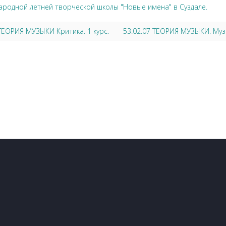
ародной летней творческой школы "Новые имена" в Суздале.
 ТЕОРИЯ МУЗЫКИ Критика. 1 курс.
53.02.07 ТЕОРИЯ МУЗЫКИ. Музык