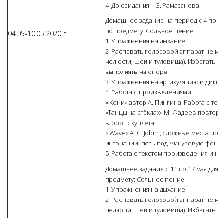
4. До свидания – З. Рамазанова
Домашнее задание на период с 4 по 1
по предмету: Сольное пение.
04.05-10.05.2020 г.
1. Упражнения на дыхание.
2. Распевать голосовой аппарат не 
челюсти, шеи и туловища). Избегать
выполнять на опоре.
3. Упражнения на артикуляцию и дик
4. Работа с произведениями.
« Кони» автор А. Пингина. Работа с те
«Танцы на стёклах» М. Фадеев повто
второго куплета.
« Wave» A. C. Jobim, сложные места 
интонации, петь под минусовую фон
5. Работа с текстом произведения и 
Домашнее задание с 11 по 17 мая для
предмету: Сольное пение.
1. Упражнения на дыхание.
2. Распевать голосовой аппарат не 
челюсти, шеи и туловища). Избегать