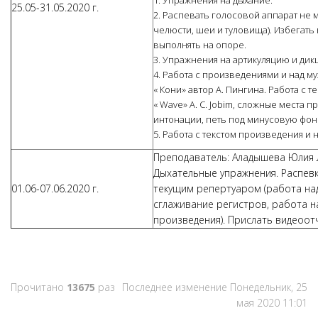
1. Упражнения на дыхание.
25.05-31.05.2020 г.
2. Распевать голосовой аппарат не 
челюсти, шеи и туловища). Избегать
выполнять на опоре.
3. Упражнения на артикуляцию и дик
4. Работа с произведениями и над м
« Кони» автор А. Пингина. Работа с те
« Wave» A. C. Jobim, сложные места 
интонации, петь под минусовую фон
5. Работа с текстом произведения и 
Преподаватель: Аладышева Юлия
Дыхательные упражнения. Распевк
01.06-07.06.2020 г.
текущим репертуаром (работа над 
сглаживание регистров, работа 
произведения). Прислать видеоот
Прочитано
13675
раз
Последнее изменение Понедельник, 25
мая 2020 11:01