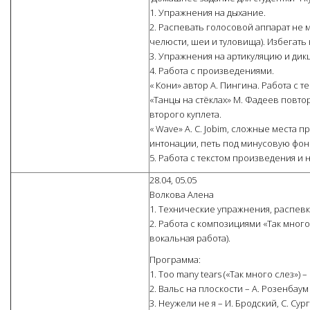
1. Упражнения на дыхание.
2. Распевать голосовой аппарат не 
челюсти, шеи и туловища). Избегать
3. Упражнения на артикуляцию и дик
4. Работа с произведениями.
« Кони» автор А. Пингина. Работа с те
«Танцы на стёклах» М. Фадеев повто
второго куплета.
« Wave» A. C. Jobim, сложные места 
интонации, петь под минусовую фон
5. Работа с текстом произведения и 
28.04, 05.05
Волкова Алена
1. Технические упражнения, распевк
2. Работа с композициями «Так много
вокальная работа).
Программа:
1. Too many tears («Так много слез») –
2. Вальс на плоскости – А. Розенбаум
3. Неужели не я – И. Бродский, С. Су