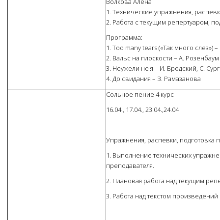
Волкова Алена
1. Технические упражнения, распевк
2. Работа с текущим репертуаром, по
Программа:
1. Too many tears («Так много слез») –
2. Вальс на плоскости – А. Розенбаум
3. Неужели не я – И. Бродский, С. Су
4. До свидания – З. Рамазанова
Сольное пение 4 курс
16.04., 17.04., 23.04.,24.04
Упражнения, распевки, подготовка 
1. Выполнение технических упражне
преподавателя.
2. Плановая работа над текущим реп
3. Работа над текстом произведений