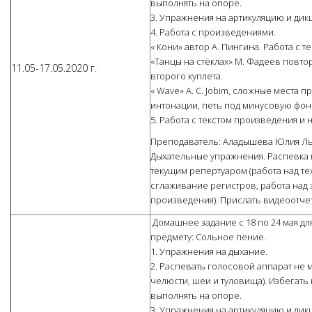
выполнять на опоре.
3. Упражнения на артикуляцию и дик
4. Работа с произведениями.
« Кони» автор А. Пингина. Работа с те
«Танцы на стёклах» М. Фадеев повто
11.05-17.05.2020 г.
второго куплета.
« Wave» A. C. Jobim, сложные места 
интонации, петь под минусовую фон
5. Работа с текстом произведения и 
Преподаватель: Аладышева Юлия Л
Дыхательные упражнения. Распевка 
текущим репертуаром (работа над тех
сглаживание регистров, работа на
произведения). Прислать видеоотчет
Домашнее задание с 18 по 24 мая для
предмету: Сольное пение.
1. Упражнения на дыхание.
2. Распевать голосовой аппарат не 
челюсти, шеи и туловища). Избегать
выполнять на опоре.
3. Упражнения на артикуляцию и дик