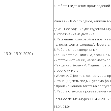
3. Работа над текстом произведений
Мацкевич В.-Morningside, Капитан Ар
Домашнее задание для студентки 4 к
1. Упражнения на дыхание.
2. Распевать голосовой аппарат не 
челюсти, шеи и туловища). Избегать
3. Работа с произведениями.
13.04-19.04.2020 г.
« Кони» автор А. Пингина, сложные м
чистотой интонации, не забывать п
«Танцы на стёклах» М. Фадеев повто
второго куплета.
« Wave» A. C. Jobim, сложные места 
интонации, петь под минусовую фон
с произношением текста на португал
4. Работа с текстом произведения и 
Сольное пение 4 курс (13.04.2020 – 26
14.04, 21.04