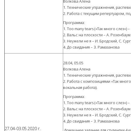
Волкова Алена
1. Технические упражнения, распевк
2. Работа с текущим репертуаром, по
Программа:
1. Too many tears («Так много слез») –
2. Вальс на плоскости – А. Розенбаум
3. Неужели не я – И. Бродский, С. Су
4. До свидания – З. Рамазанова
28.04, 05.05
Волкова Алена
1. Технические упражнения, распевк
2. Работа с композициями «Так много
вокальная работа).
Программа:
1. Too many tears («Так много слез») –
2. Вальс на плоскости – А. Розенбаум
3. Неужели не я – И. Бродский, С. Су
4. До свидания – З. Рамазанова
27.04-03.05.2020 г.
Домашнее задание для студентки 4 