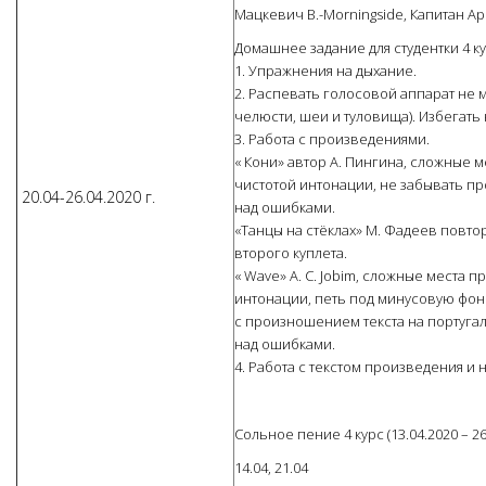
Мацкевич В.-Morningside, Капитан Ар
Домашнее задание для студентки 4 к
1. Упражнения на дыхание.
2. Распевать голосовой аппарат не 
челюсти, шеи и туловища). Избегать
3. Работа с произведениями.
« Кони» автор А. Пингина, сложные м
чистотой интонации, не забывать п
20.04-26.04.2020 г.
над ошибками.
«Танцы на стёклах» М. Фадеев повто
второго куплета.
« Wave» A. C. Jobim, сложные места 
интонации, петь под минусовую фон
с произношением текста на португал
над ошибками.
4. Работа с текстом произведения и 
Сольное пение 4 курс (13.04.2020 – 26
14.04, 21.04