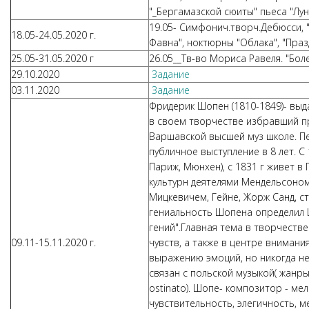
"_Бергамазской сюиты" пьеса "Лун
19.05- Симфонич.творч.Дебюсси, 
18.05-24.05.2020 г.
Фавна", ноктюрны "Облака", "Праз
25.05-31.05.2020 г
26.05__Тв-во Мориса Равеля. "Бол
29.10.2020
Задание
03.11.2020
Задание
Фридерик Шопен (1810-1849)- выд
в своем творчестве избравший пр
Варшавской высшей муз школе. Пе
публичное выступление в 8 лет. С
Париж, Мюнхен), с 1831 г живет 
культурн деятелями Мендельсоном
Мицкевичем, Гейне, Жорж Санд, с
гениальность Шопена определил Ш
гений".Главная тема в творчеств
09.11-15.11.2020 г.
чувств, а также в центре внимани
выражению эмоций, но никогда не
связан с польской музыкой( жанр
ostinato). Шопе- композитор - ме
чувствительность, элегичность, м