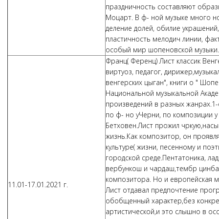
праздничность составляют обра
Моцарт. В ф- ной музыке много н
деление долей, обилие украшений
пластичность мелодич линии, фак
особый мир шопеновской музыки.
Франц( Ференц) Лист классик Вен
виртуоз, педагог, дирижер,музыка
венгерских цыган", книги о " Шоп
Национальной музыкальной Акаде
произведений в разных жанрах.1-е
по ф- но уЧерни, по композиции 
Бетховен.Лист прожил чркую,нас
жизнь.Как композитор, он проявл
культуре( жизни, песенному и поэти
городской среде.Пентатоника, лад
вербункош и чардаш,тембр цинбал
композитора. Но и европейская м
11.01-17.01.2021 г.
Лист отдавал предпочтение прог
обобщенный характер,без конкре
артистической,и это слышно в ос