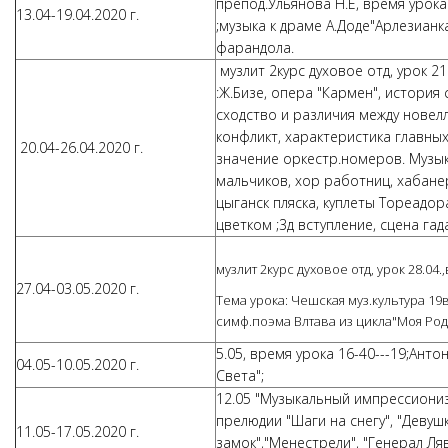
препод.Ульянова Н.Е, время урока
13.04-19.04.2020 г.
;музыка к драме А.Доде"Арлезианк
фарандола.
музлит 2курс духовое отд, урок 21
:Ж.Бизе, опера "Кармен", история
сходство и различия между новел
конфликт, характеристика главных
20.04-26.04.2020 г.
значение оркестр.номеров. Музыка
мальчиков, хор работниц, хабанер
цыганск пляска, куплеты Тореадора
цветком ;3д вступление, сцена гад
музлит 2курс духовое отд, урок 28.04.,
27.04-03.05.2020 г.
Тема урока: Чешская муз.культура 19
симф.поэма Влтава из цикла"Моя Ро
5.05, время урока 16-40---19;Ант
04.05-10.05.2020 г.
Света";
12.05 "Музыкальный импрессионизм
прелюдии "Шаги на снегу", "Девуш
11.05-17.05.2020 г.
замок","Менестрели", "Генерал Ляв