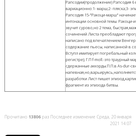
Рапсодии(продолжение) Рапсодия 6 
вариационно:1- марш;2- пляска;3- эп
Рапсодия 15-"Ракоци-марш" начинае
интонации основной темы. Ракоци-и
звучит сурово,но 2 тема, быстрая,ма
сочинений Листа преобладают прог
написано под впечатлением Венгер
содержание пьесы, написанной в со
Вступл имитирует погребальный кол
регистре); Г.П f-moll.-это траурный 
сдержанные аккорды.П.П.в As-dur-св
напевная,но,варьируясь,наполняетс
разработки Лист пишет эпизод,карти
фрагмент из эпизода битвы.
Прочитано
13806
раз
Последнее изменение Среда, 20 января
2021 14:07