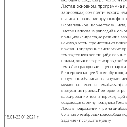
Листа,в основном, программна и д
зарисовки2) соч поэтического ил
выписать название крупных форт
Фортепианное Творчество Ф.Листа, 
Листом.Написал 19 рапсодий.В осн
принципу контраста,но развитие в
начало,а затем стремительная пляск
показаны виртуозные листовские пр
темпах,техника репетиций,октавные
нотами, охват всех регистров,свобо
темы Лист раскрывает сцены нар.жи
Венгерских танцев.Это вербункош, 
популярным.Начинается вступлением,
медленная песенная тема(Lassan) с 
виртуозные приемы.Повторяется реч
варьирование песни,переходящей в 
создающая картину праздника.Тема 
Листа в подражании игре на цимбал
богатство тембровых красок.Кода п
18.01-23.01.2021 г.
Задание - послушать музыку