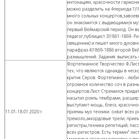
интонациях, красочности гармони
можно разделить на 4периода:1)18
много сольных концертов,завоев
он знакомится с выдающимися му
первый Веймарский период. Он вы
педагог,публицист.3)1861-1869- Р
священник) и пишет много духовн
парафраз.4)1869-1886 второй Вей
размышлений. Задания: выписать 
Фортепианное Творчество Ф.Листа
тех, что являются однажды в неско
критик Серов. Фортепиано - люби
огромное количество соч в разн
концертов.Лист Стремился придат
насытил рояль тембрами, расшир
выступают мощь, блеск, красочно
11.01-18.01.2020 г.
приемы муз техники: охват всех 
тремоло,аккордовые трели; прие
регистры,техника репетиций, пас
всех регистров. Есть термин" лист
мелодия в среднем регистре и пр