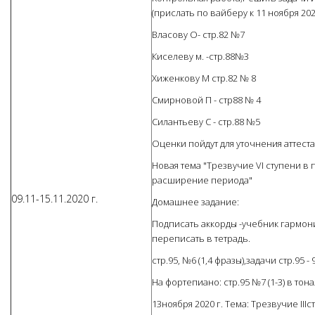
(прислать по вайберу к 11 ноября 202
Власову О- стр.82 №7
Киселеву м. -стр.88№3
Хиженкову М стр.82 № 8
Смирновой П - стр88 № 4
Силантьеву С - стр.88 №5
Оценки пойдут для уточнения аттест
Новая тема "Трезвучие VI ступени в
расширение периода"
09.11-15.11.2020 г.
Домашнее задание:
Подписать аккорды -учебник гармонии
переписать в тетрадь.
стр.95, №6 (1,4 фразы),задачи стр.95 - 
На фортепиано: стр.95 №7 (1-3) в тона
13ноября 2020 г. Тема: Трезвучие IIIс