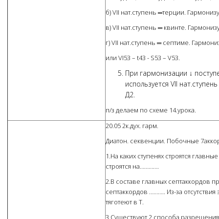
б) VII нат.ступень ═терции. Гармонизуе
в) VII нат.ступень ═ квинте. Гармонизуе
г) VII нат.ступень ═ септиме. Гармониз
или VI53 – t43 - S53 – V53.
При гармонизации ↓ поступен
используется VII нат.ступен
Д2.
п/з делаем по схеме 14.урока.
20.05 2к.дух. гарм.
Диатон. секвенции. Побочные 7акко
1.На каких ступенях строятся главны
строятся на………….
2.В составе главных септаккордов пр
септаккордов ……….. Из-за отсутствия
тяготеют в Т.
3.Существуют 2 способа разрешения 