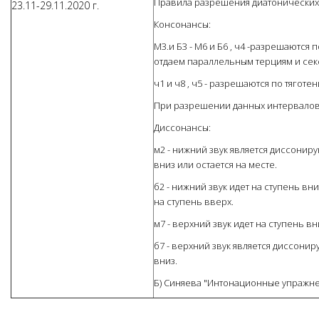
Правила разрешения диатонических
23.11-29.11.2020 г.
Консонансы:
М3.и Б3 - М6 и Б6 , ч4 -разрешаются
отдаем параллельным терциям и сек
ч1 и ч8 , ч5 - разрешаются по тяготе
При разрешении данных интервалов 
Диссонансы:
м2 - нижний звук является диссонир
вниз или остается на месте.
б2 - нижний звук идет на ступень вн
на ступень вверх.
м7 - верхний звук идет на ступень вн
б7 - верхний звук является диссони
вниз.
Б) Синяева "Интонационные упражнен