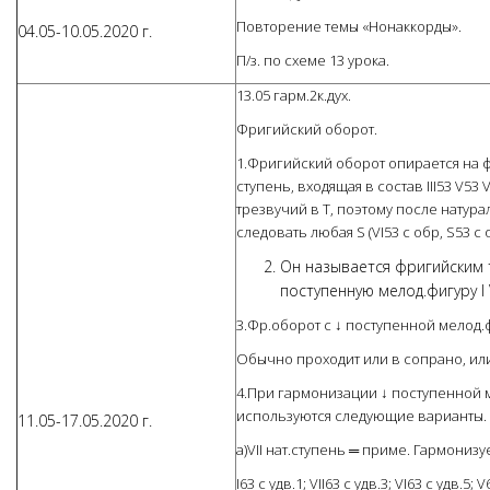
Повторение темы «Нонаккорды».
04.05-10.05.2020 г.
П/з. по схеме 13 урока.
13.05 гарм.2к.дух.
Фригийский оборот.
1.Фригийский оборот опирается на ф
ступень, входящая в состав III53 V53 
трезвучий в Т, поэтому после натураль
следовать любая S (VI53 с обр, S53 с об
Он называется фригийским 
поступенную мелод.фигуру I V
3.Фр.оборот с ↓ поступенной мелод.фи
Обычно проходит или в сопрано, или
4.При гармонизации ↓ поступенной ме
используются следующие варианты.
11.05-17.05.2020 г.
а)VII нат.ступень ═ приме. Гармониз
I63 с удв.1; VII63 с удв.3; VI63 с удв.5; V