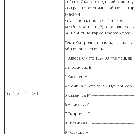
1) Краткий конспект данной темы из 
2) Игра на фортепиано: Абызова " гар
знаками,
3) №2 в тональностях с 1 знаком,
4) №5(секвенции 1,2) по тональностя
5) Письменно: гармонизовать фразы 
Тема: Контрольная работа - выполни
Абызовой "Гармония"
1 Власов О - стр.102-103, муз пример
2 Егорычева В ---------------------------------
3 Киселев М - ----------------------------------
4 Лючина У - стр. 95 -97 ,муз. пример
16.11-22.11.2020 г.
5 Хиженков М ----------------------------------
6 Новикова А ----------------------------------
7 Смирнова П ----------------------------------
8 Силантьев С ---------------------------------
9 Фролова Н -----------------------------------