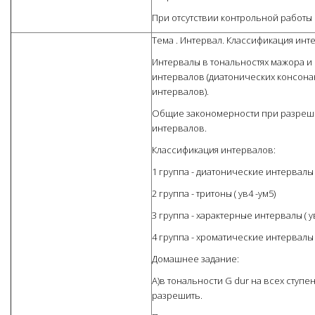
При отсутствии контрольной работы в
Тема . Интервал. Классификация инт
Интервалы в тональностях мажора и 
интервалов (диатонических консона
интервалов).
Общие закономерности при разреш
интервалов.
Классификация интервалов:
1 группа - диатонические интервалы (ч1
2 группа - тритоны ( ув4 -ум5)
3 группа - характерные интервалы ( ув2
4 группа - хроматические интервалы (ум3
Домашнее задание:
А)в тональности G dur на всех ступ
разрешить.