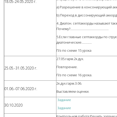
18.05-24.05.2020 г.
a) Разрешение в консонирующий ак
b) Переход в диссонирующий аккорд
4. Диатон. септаккорды называют та
Почему?.................................................
5.Если главные септаккорды по стру
диатонические………….
П/з по схеме 15 урока
27.05.гарм.2к.дух.
Повторение.
25.05.-31.05.2020 г.
П/з по схеме 16 урока.
2к.дух.гарм.3.06.
01.06.-07.06.2020 г.
Выставляем оценки.
Задание
30.10.2020
Задание
Контрольная работа;Решить задачи и