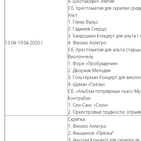
4. Шостакович Элегия
Сб. Хрестоматия для скрипки сре
Альт.
1. Глиэр Вальс
2. Гаджиев Скерцо
3. Хандошкин Концерт для альта I 
13.04-19.04.2020 г.
4. Фиокко Аллегро
Сб. Хрестоматия для альта старш
Виолончель
1. Форе «Пробуждение»
2. Дворжак Мелодия
3. Гольтерман Концерт для виолон
4. Шуман «Грёзы»
Сб. «Альбом популярных пьес» Муз
Контрабас
1. Сен-Санс «Слон»
2. Оркестровые трудности: отрыв
Скрипка.
1. Фиокко Аллегро
2. Яньшинов «Прялка"
3. Акколаи Концерт для скрипки л