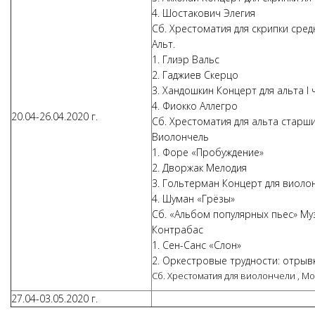
4. Шостакович Элегия
Сб. Хрестоматия для скрипки сре
Альт.
1. Глиэр Вальс
2. Гаджиев Скерцо
3. Хандошкин Концерт для альта I 
4. Фиокко Аллегро
20.04-26.04.2020 г.
Сб. Хрестоматия для альта старш
Виолончель
1. Форе «Пробуждение»
2. Дворжак Мелодия
3. Гольтерман Концерт для виолон
4. Шуман «Грёзы»
Сб. «Альбом популярных пьес» Муз
Контрабас
1. Сен-Санс «Слон»
2. Оркестровые трудности: отрыв
Сб. Хрестоматия для виолончели , Мо
27.04-03.05.2020 г.