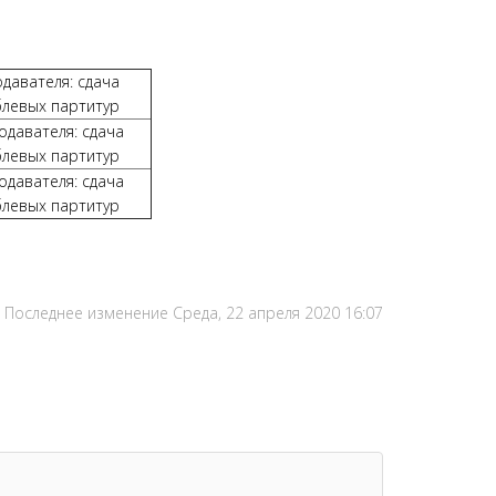
давателя: сдача
блевых партитур
одавателя: сдача
блевых партитур
одавателя: сдача
блевых партитур
Последнее изменение Среда, 22 апреля 2020 16:07