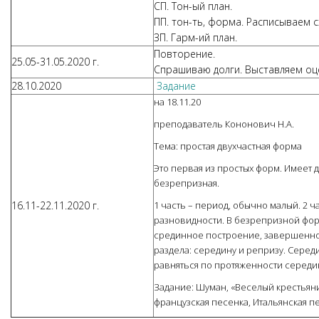
СП. Тон-ый план.
ПП. тон-ть, форма. Расписываем 
ЗП. Гарм-ий план.
Повторение.
25.05-31.05.2020 г.
Спрашиваю долги. Выставляем оц
28.10.2020
Задание
на 18.11.20
преподаватель Кононович Н.А.
Тема: простая двухчастная форма
Это первая из простых форм. Имеет 
безрепризная.
16.11-22.11.2020 г.
1 часть – период, обычно малый. 2 ч
разновидности. В безрепризной фор
срединное построение, завершенное
раздела: середину и репризу. Сере
равняться по протяженности середи
Задание: Шуман, «Веселый крестьяни
французская песенка, Итальянская п