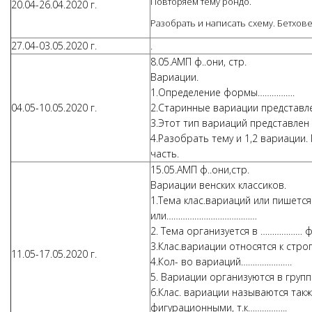
Повторяем тему рондо.
20.04-26.04.2020 г.
Разобрать и написать схему. Бетхове
27.04-03.05.2020 г.
.
8.05.АМП ф..они, стр.
Вариации.
1.Определение формы…………….
04.05-10.05.2020 г.
2.Старинные вариации представ
3.Этот тип вариаций представлен 
4.Разобрать тему и 1,2 вариации.
часть.
15.05.АМП ф..они,стр.
Вариации венских классиков.
1.Тема клас.вариаций или пишетс
или…………………………………
2. Тема организуется в ……………… 
3.Клас.вариации относятся к стр
11.05-17.05.2020 г.
4.Кол- во вариаций………………….
5. Вариации организуются в груп
6.Клас. вариации называются та
фигурационными, т.к……………..