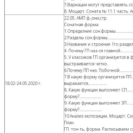
7.Вариации могут представлять 
8. Моцарт. Соната № 11.1 часть. 
22.05. АМП ф.,они,стр.
Сонатная форма.
1.Определние сон.формы……………
2.Разделы сон.формы………………………
3.Название и строение 1го разд
4. Почему ГП наз-ся главной………
5. У классиков ГП организуется 
выстраивается четко.
6.Почему ПП наз. Побочной……………
7.В какую форму организуется П
18.02-24.05.2020 г.
выражается……………….
8. Какую функции выполняет СП……
форму?.........................
9. Какую функции выполняет ЗП……
форму?.........................
10.Анализ экспозиции. Моцарт. Со
План.
ГП. тон-ть, форма. Расписываем с