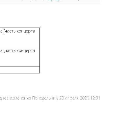
а (часть концерта
а (часть концерта
днее изменение Понедельник, 20 апреля 2020 12:31