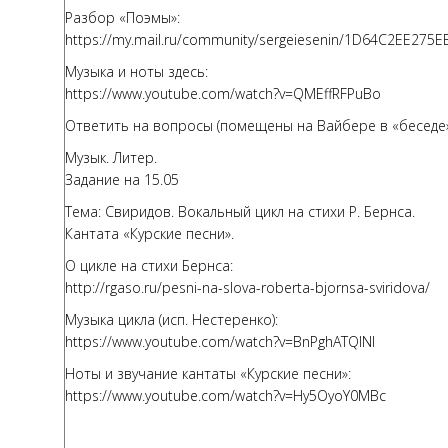
Разбор «Поэмы»:
https://my.mail.ru/community/sergeiesenin/1D64C2EE275E
Музыка и ноты здесь:
https://www.youtube.com/watch?v=QMEffRFPuBo
Ответить на вопросы (помещены на Вайбере в «беседе
Музык. Литер.
Задание на 15.05
Тема: Свиридов. Вокальный цикл на стихи Р. Бернса.
Кантата «Курские песни».
О цикле на стихи Бернса:
http://rgaso.ru/pesni-na-slova-roberta-bjornsa-sviridova/
Музыка цикла (исп. Нестеренко):
https://www.youtube.com/watch?v=BnPghATQINI
Ноты и звучание кантаты «Курские песни»:
https://www.youtube.com/watch?v=Hy5OyoY0MBc