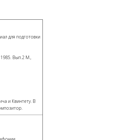
иал для подготовки
1985. Вып.2 М.,
а и Квинтету. В
омпозитор.
имфонии.