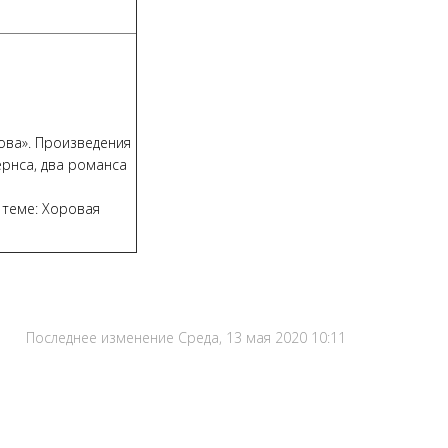
ова». Произведения
ернса, два романса
 теме: Хоровая
Последнее изменение Среда, 13 мая 2020 10:11