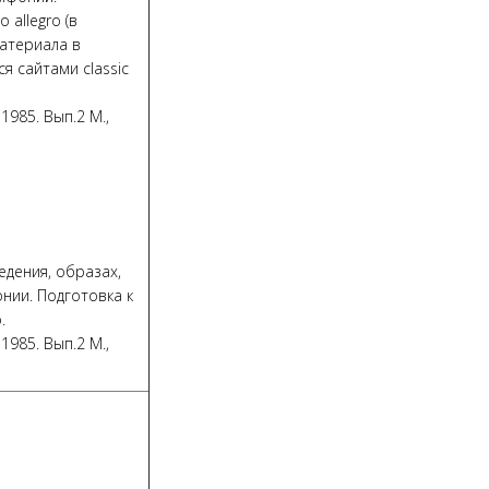
allegro (в
материала в
я сайтами classic
1985. Вып.2 М.,
едения, образах,
онии. Подготовка к
.
1985. Вып.2 М.,