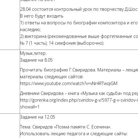
28.04 состоится контрольный урок по творчеству Д.Шос
В него будут входить
1) ответы на вопросы по биографии композитора и его
наследию;
2) викторина (рекомендованные выше фортепианные с
№ 7 (1 часть), 14 симфония (выборочно).
Музык.литер.
Задание на 8.05
Прочитать биографию Г.Свиридова. Материалы – лекция 
материалы следующих сайтов:
https://www.youtube.com/watch?v=vNr4RTwqiGM
Дневники Свиридова – книга «Музыка как судьба» под ре
http://gorenka.org/index.php/sviridov-g-v/5977-g-v-svirido
showall=1
Задание на 12.05
Тема: Свиридов «Поэма памяти С. Есенина».
Использовать лекцию педагога и следующие сайты: