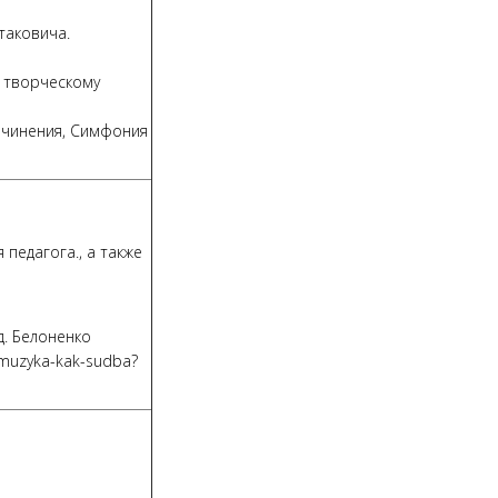
таковича.
 творческому
очинения, Симфония
педагога., а также
д. Белоненко
v-muzyka-kak-sudba?