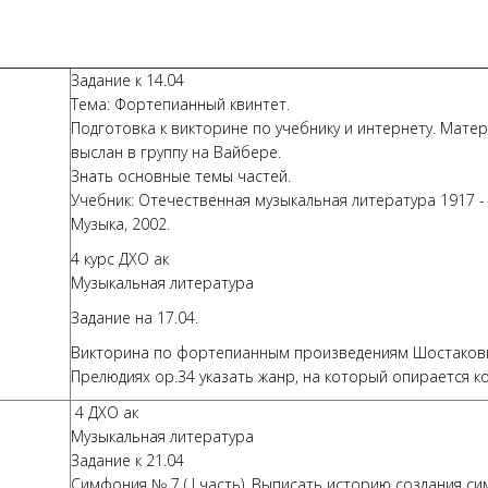
Задание к 14.04
Тема: Фортепианный квинтет.
Подготовка к викторине по учебнику и интернету. Матер
выслан в группу на Вайбере.
Знать основные темы частей.
Учебник: Отечественная музыкальная литература 1917 - 
Музыка, 2002.
4 курс ДХО ак
Музыкальная литература
Задание на 17.04.
Викторина по фортепианным произведениям Шостакович
Прелюдиях ор.34 указать жанр, на который опирается к
4 ДХО ак
Музыкальная литература
Задание к 21.04
Симфония № 7 ( I часть). Выписать историю создания с