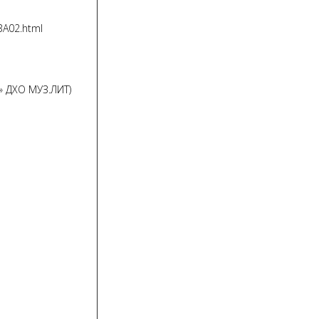
BA02.html
» ДХО МУЗ.ЛИТ)