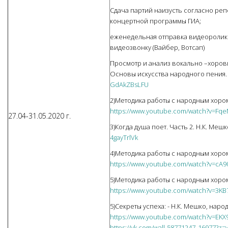
Сдача партий наизусть согласно реп
концертной программы ГИА;
еженедельная отправка видеоролико
видеозвонку (Вайбер, Вотсап)
Просмотр и анализ вокально –хоровы
Основы искусства народного пения.
GdAkZBsLFU
2)Методика работы с народным хором,
https://www.youtube.com/watch?v=Fq
27.04-31.05.2020 г.
3)Когда душа поет. Часть 2. Н.К. Мешк
4gayTrlVk
4)Методика работы с народным хором.
https://www.youtube.com/watch?v=cA90
5)Методика работы с народным хором.
https://www.youtube.com/watch?v=3K
5)Секреты успеха: - Н.К. Мешко, наро
https://www.youtube.com/watch?v=EKX
https://vk.com/wall-58771247_16977?z=