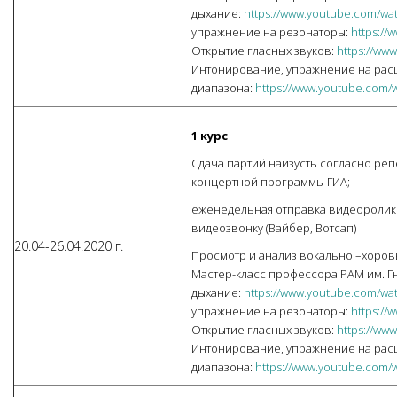
дыхание:
https://www.youtube.com/
упражнение на резонаторы:
https://
Открытие гласных звуков:
https://ww
Интонирование, упражнение на ра
диапазона:
https://www.youtube.com/
1 курс
Сдача партий наизусть согласно реп
концертной программы ГИА;
еженедельная отправка видеоролико
видеозвонку (Вайбер, Вотсап)
20.04-26.04.2020 г.
Просмотр и анализ вокально –хоров
Мастер-класс профессора РАМ им. Г
дыхание:
https://www.youtube.com/
упражнение на резонаторы:
https://
Открытие гласных звуков:
https://ww
Интонирование, упражнение на ра
диапазона:
https://www.youtube.com/