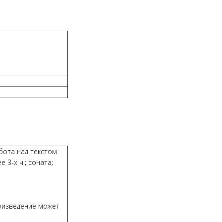
бота над текстом
е 3-х ч.; соната;
роизведение может