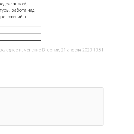
видеозаписей,
туры, работа над
ереложений в
оследнее изменение Вторник, 21 апреля 2020 10:51