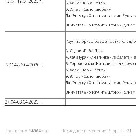
13.04-19.04.2020 г.
А. Холминов «Песня»
Э. Элгар «Салют любви»
Дж. Энеску «Фантазия на темы Румын
Внимательно изучить штрихи, динамик
Изучить оркестровые партии следу
А. Лядов «Баба-Яга»
А. Хачатурян «Лезгинка» из балета «Г
В. Городовская Фантазия на две рус
20.04-26.04.2020 г.
А. Холминов «Песня»
Э. Элгар «Салют любви»
Дж. Энеску «Фантазия на темы Румын
Внимательно изучить штрихи, динамик
27.04-03.04.2020 г.
Прочитано
14964
раз
Последнее изменение Вторник, 21