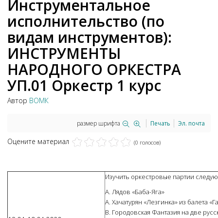
Инструментальное
исполнительство (по
видам инструментов):
ИНСТРУМЕНТЫ
НАРОДНОГО ОРКЕСТРА
УП.01 Оркестр 1 курс
Автор
ВОМК
размер шрифта
Печать
Эл. почта
Оцените материал
(0 голосов)
Изучить оркестровые партии следу
А. Лядов «Баба-Яга»
А. Хачатурян «Лезгинка» из балета «Г
В. Городовская Фантазия на две рус